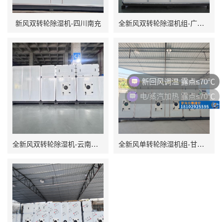
新风双转轮除湿机-四川南充
全新风双转轮除湿机组-广东广州
新回风调温 露点≤70℃
电/蒸汽加热 露点≤70℃
全新风双转轮除湿机-云南保山
全新风单转轮除湿机组-甘肃金昌