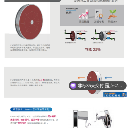
非标35天交付 露点≤70℃