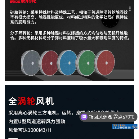
新回风调温 露点≤70℃
电/蒸汽加热 露点≤70℃