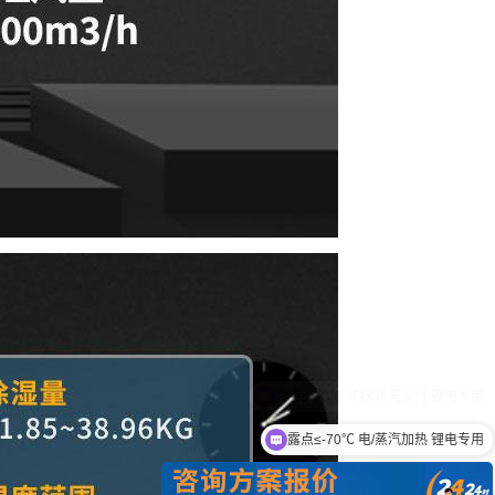
露点≤-70℃ 电/蒸汽加热 锂电专用