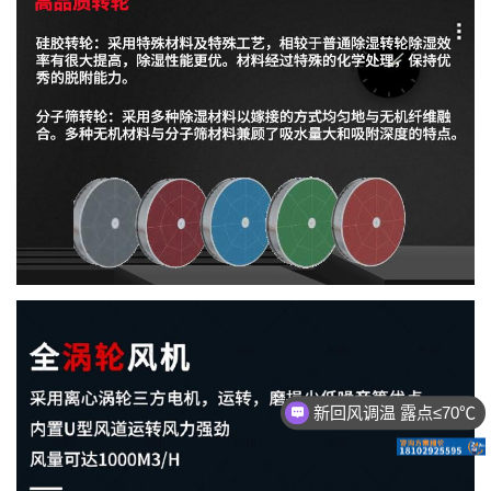
新回风调温 露点≤70℃