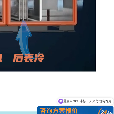
露点≤-70℃ 非标35天交付 锂电专用