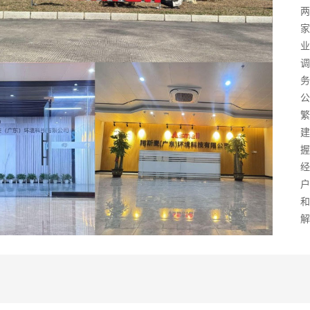
两
家
务
繁
建
握
经
户
和
解